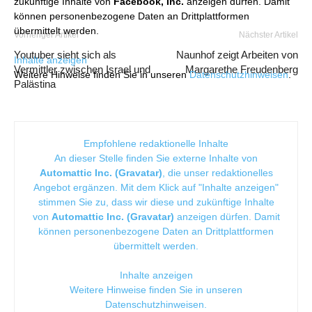
zukünftige Inhalte von
Facebook, Inc.
anzeigen dürfen. Damit
können personenbezogene Daten an Drittplattformen
übermittelt werden.
Vorheriger Artikel
Nächster Artikel
Youtuber sieht sich als
Naunhof zeigt Arbeiten von
Inhalte anzeigen
Vermittler zwischen Israel und
Margarethe Freudenberg
Weitere Hinweise finden Sie in unseren
Datenschutzhinweisen
.
Palästina
Empfohlene redaktionelle Inhalte
An dieser Stelle finden Sie externe Inhalte von
Automattic Inc. (Gravatar)
, die unser redaktionelles
Angebot ergänzen. Mit dem Klick auf "Inhalte anzeigen"
stimmen Sie zu, dass wir diese und zukünftige Inhalte
von
Automattic Inc. (Gravatar)
anzeigen dürfen. Damit
können personenbezogene Daten an Drittplattformen
übermittelt werden.
Inhalte anzeigen
Weitere Hinweise finden Sie in unseren
Datenschutzhinweisen
.