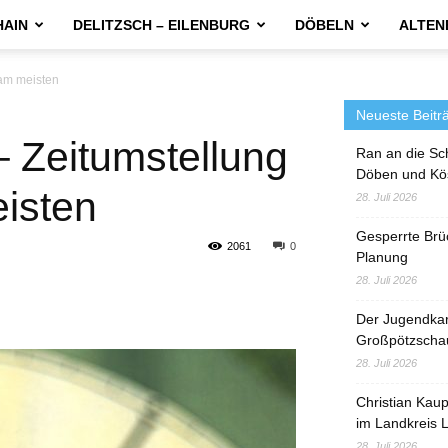
HAIN
DELITZSCH – EILENBURG
DÖBELN
ALTEN
 am meisten
Neueste Beitr
 Zeitumstellung
Ran an die Sc
Döben und Kö
eisten
28. Juli 2026
Gesperrte Brü
2061
0
Planung
28. Juli 2026
Der Jugendka
Großpötzscha
28. Juli 2026
Christian Kau
im Landkreis L
28. Juli 2026