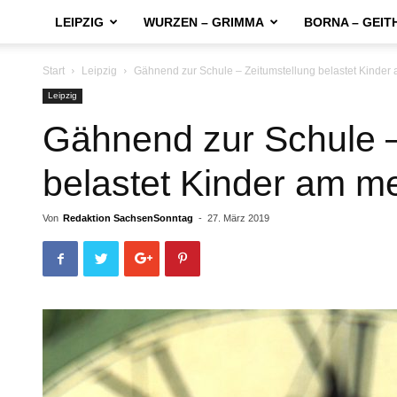
LEIPZIG
WURZEN – GRIMMA
BORNA – GEIT
Start
Leipzig
Gähnend zur Schule – Zeitumstellung belastet Kinder
Leipzig
Gähnend zur Schule –
belastet Kinder am m
Von
Redaktion SachsenSonntag
-
27. März 2019