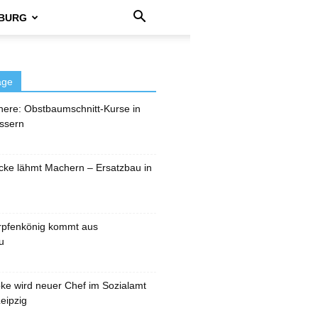
BURG
äge
here: Obstbaumschnitt-Kurse in
ssern
cke lähmt Machern – Ersatzbau in
rpfenkönig kommt aus
u
pke wird neuer Chef im Sozialamt
eipzig