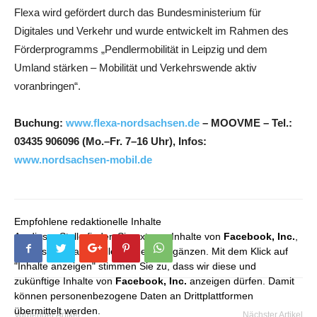
Flexa wird gefördert durch das Bundesministerium für
Digitales und Verkehr und wurde entwickelt im Rahmen des
Förderprogramms „Pendlermobilität in Leipzig und dem
Umland stärken – Mobilität und Verkehrswende aktiv
voranbringen“.
Buchung:
www.flexa-nordsachsen.de
– MOOVME – Tel.:
03435 906096 (Mo.–Fr. 7–16 Uhr), Infos:
www.nordsachsen-mobil.de
Empfohlene redaktionelle Inhalte
An dieser Stelle finden Sie externe Inhalte von
Facebook, Inc.
,
die unser redaktionelles Angebot ergänzen. Mit dem Klick auf
"Inhalte anzeigen" stimmen Sie zu, dass wir diese und
zukünftige Inhalte von
Facebook, Inc.
anzeigen dürfen. Damit
können personenbezogene Daten an Drittplattformen
übermittelt werden.
Vorheriger Artikel
Nächster Artikel