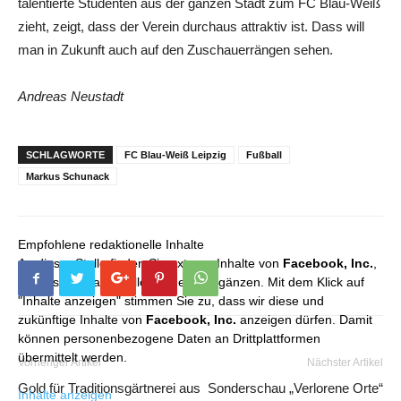
talentierte Studenten aus der ganzen Stadt zum FC Blau-Weiß
zieht, zeigt, dass der Verein durchaus attraktiv ist. Dass will
man in Zukunft auch auf den Zuschauerrängen sehen.
Andreas Neustadt
SCHLAGWORTE
FC Blau-Weiß Leipzig
Fußball
Markus Schunack
Empfohlene redaktionelle Inhalte
An dieser Stelle finden Sie externe Inhalte von
Facebook, Inc.
,
die unser redaktionelles Angebot ergänzen. Mit dem Klick auf
"Inhalte anzeigen" stimmen Sie zu, dass wir diese und
zukünftige Inhalte von
Facebook, Inc.
anzeigen dürfen. Damit
können personenbezogene Daten an Drittplattformen
übermittelt werden.
Vorheriger Artikel
Nächster Artikel
Gold für Traditionsgärtnerei aus
Sonderschau „Verlorene Orte“
Inhalte anzeigen