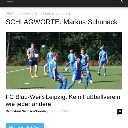
Start
Schlagworte
Markus Schunack
SCHLAGWORTE: Markus Schunack
FC Blau-Weiß Leipzig: Kein Fußballverein
wie jeder andere
Redaktion SachsenSonntag
-
12. Juli 2021
0
Neueste Beiträge