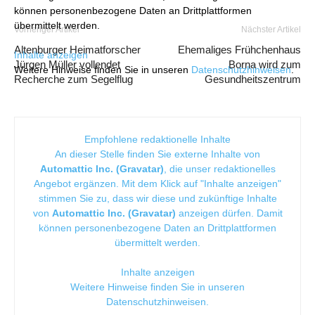
können personenbezogene Daten an Drittplattformen
übermittelt werden.
Vorheriger Artikel
Nächster Artikel
Altenburger Heimatforscher
Ehemaliges Frühchenhaus
Inhalte anzeigen
Jürgen Müller vollendet
Borna wird zum
Weitere Hinweise finden Sie in unseren
Datenschutzhinweisen
.
Recherche zum Segelflug
Gesundheitszentrum
Empfohlene redaktionelle Inhalte
An dieser Stelle finden Sie externe Inhalte von
Automattic Inc. (Gravatar)
, die unser redaktionelles
Angebot ergänzen. Mit dem Klick auf "Inhalte anzeigen"
stimmen Sie zu, dass wir diese und zukünftige Inhalte
von
Automattic Inc. (Gravatar)
anzeigen dürfen. Damit
können personenbezogene Daten an Drittplattformen
übermittelt werden.
Inhalte anzeigen
Weitere Hinweise finden Sie in unseren
Datenschutzhinweisen
.