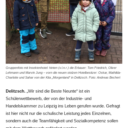
Gruppenfoto mit Insektenhotel: hinten (v.l.n.r.) die Erbauer: Tom Friedrich, Oliver
Lehmann und Marvin Jung – vorn die neuen stolzen Hotelbesitzer: Oskar, Mathilda-
Charlotte und Sahar von der Kita „Morgenland“ in Delitzsch. Foto: Andreas Bechert
Delitzsch.
„Wir sind die Beste Neunte“ ist ein
Schülerwettbewerb, der von der Industrie- und
Handelskammer zu Leipzig ins Leben gerufen wurde. Gefragt
ist hier nicht nur die schulische Leistung jedes Einzelnen,
sondern auch die Teamfähigkeit und Sozialkompetenz sollen