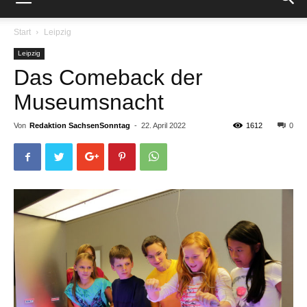
Start
Leipzig
Leipzig
Das Comeback der
Museumsnacht
Von
Redaktion SachsenSonntag
-
22. April 2022
1612
0