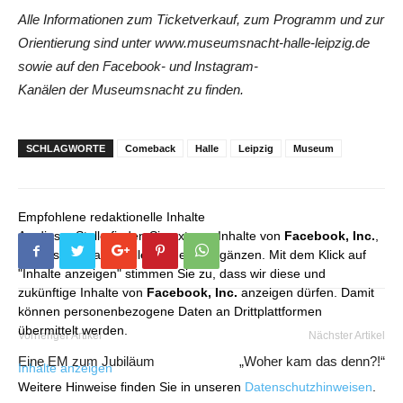
Alle Informationen zum Ticketverkauf, zum Programm und zur
Orientierung sind unter www.museumsnacht-halle-leipzig.de
sowie auf den Facebook- und Instagram-
Kanälen der Museumsnacht zu finden.
SCHLAGWORTE
Comeback
Halle
Leipzig
Museum
Empfohlene redaktionelle Inhalte
An dieser Stelle finden Sie externe Inhalte von
Facebook, Inc.
,
die unser redaktionelles Angebot ergänzen. Mit dem Klick auf
"Inhalte anzeigen" stimmen Sie zu, dass wir diese und
zukünftige Inhalte von
Facebook, Inc.
anzeigen dürfen. Damit
können personenbezogene Daten an Drittplattformen
übermittelt werden.
Vorheriger Artikel
Nächster Artikel
Eine EM zum Jubiläum
„Woher kam das denn?!“
Inhalte anzeigen
Weitere Hinweise finden Sie in unseren
Datenschutzhinweisen
.