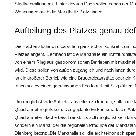
Stadtverwaltung mit. Unter dessen Dach sollen neben der Mu
Wohnungen auch die Markthalle Platz finden.
Aufteilung des Platzes genau defi
Die Flächenstudie wird da schon ganz schön konkret, zumind
Platzes angeht. Demnach ist die Markthalle ein lichtdurchflu
von einem Ring aus gastronomischen Betrieben mit maxima
wird. Diese sollen von außen zugänglich und nach innen durc
ist ein größerer Betrieb wie eine Brauereigaststätte oder ein
Innen soll es einen gemeinsamen Foodcourt mit Sitzplätzen fü
Um möglichst viele Anbieter ansiedeln zu können, sollen di
Quadratmeter groß sein. Der geplante Einkaufsmarkt als Anke
Quadratmeter Fläche beschränkt. Es soll möglichst kein konv
sondern ein Markt, der die regionalen Produkte der Marktst
Dienberg betont: „Die Markthalle soll die architektonisch sp