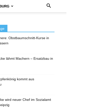
BURG
äge
here: Obstbaumschnitt-Kurse in
ssern
cke lähmt Machern – Ersatzbau in
rpfenkönig kommt aus
u
pke wird neuer Chef im Sozialamt
eipzig