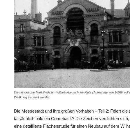
Die historische Markthalle am Wilhelm-Leuschner-Platz (Aufnahme von 1899) soll a
Weltkrieg zerstört worden
Die Messestadt und ihre großen Vorhaben – Teil 2: Feiert die 
tatsächlich bald ein Comeback? Die Zeichen verdichten sich, 
eine detaillierte Flächenstudie für einen Neubau auf dem Wilhe