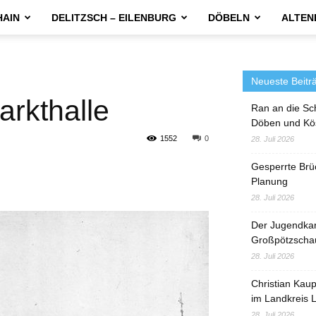
HAIN
DELITZSCH – EILENBURG
DÖBELN
ALTEN
Neueste Beitr
rkthalle
Ran an die Sc
Döben und Kö
1552
0
28. Juli 2026
Gesperrte Brü
Planung
28. Juli 2026
Der Jugendka
Großpötzscha
28. Juli 2026
Christian Kau
im Landkreis L
28. Juli 2026