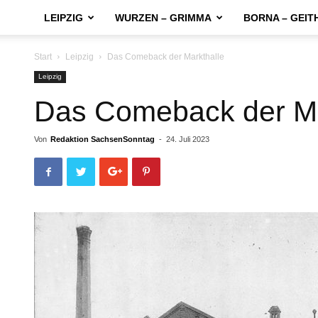
LEIPZIG
WURZEN – GRIMMA
BORNA – GEIT
Start
Leipzig
Das Comeback der Markthalle
Leipzig
Das Comeback der Ma
Von
Redaktion SachsenSonntag
-
24. Juli 2023