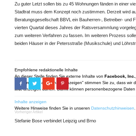
Zu guter Letzt sollen bis zu 45 Wohnungen fänden in einer vie
Stadtrat muss dem Konzept noch zustimmen. Derzeit wird au
Beratungsgesellschaft BBVL ein Bauherren-, Betreiber- und F
vierten Quartal dieses Jahres der Ratsversammlung vorgele
zum weiteren Verfahren zu fassen. Im weiteren Prozess soll
beiden Häuser in der Petersstraße (Musikschule) und Löhrstr
Empfohlene redaktionelle Inhalte
An dieser Stelle finden Sie externe Inhalte von
Facebook, Inc.
Mit dem Klick auf "Inhalte anzeigen" stimmen Sie zu, dass wir 
Inc.
anzeigen dürfen. Damit können personenbezogene Daten an
Inhalte anzeigen
Weitere Hinweise finden Sie in unseren
Datenschutzhinweisen
.
Vorheriger Artikel
Stefanie Bose verbindet Leipzig und Brno