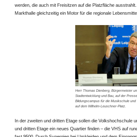
werden, die auch mit Freisitzen auf die Platzfläche ausstrahlt.
Markthalle gleichzeitig ein Motor für die regionale Lebensmitt
Herr Thomas Dienberg, Bürgermeister und
Stadtentwicklung und Bau, auf der Pres
Bildungscampus für die Musikschule und
auf dem Wilhelm-Leuschner-Platz.
In der zweiten und dritten Etage sollen die Volkshochschule 
und dritten Etage ein neues Quartier finden – die VHS auf r
fast 9500. Durch Synergien bei Umkleiden und dem Eingangs