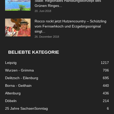
Stadt: Regionales Handlungskonzept des
Grünen Ringes...
20. Juni 2018
Rocco rockt jetzt Hutzencountry – Schützling
vom Fernsehkoch und Erzgebirgsoriginal
singt...
26. Dezember 2018
BELIEBTE KATEGORIE
Leipzig
1217
Wurzen - Grimma
706
Delitzsch - Eilenburg
695
Borna - Geithain
440
Altenburg
436
Döbeln
214
25 Jahre SachsenSonntag
6