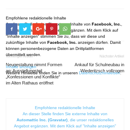
Empfohlene redaktionelle Inhalte
An dieser Stelle finden Sie externe Inhalte von
Facebook, Inc.
,
die unser redaktionelles Angebot ergänzen. Mit dem Klick auf
"Inhalte anzeigen" stimmen Sie zu, dass wir diese und
zukünftige Inhalte von
Facebook, Inc.
anzeigen dürfen. Damit
können personenbezogene Daten an Drittplattformen
übermittelt werden.
Vorheriger Artikel
Nächster Artikel
Neugestaltung nimmt Formen
Ankauf für Schulneubau in
Inhalte anzeigen
an: Ausstellungsteil
Wiederitzsch vollzogen
Weitere Hinweise finden Sie in unseren
Datenschutzhinweisen
.
„Konfessionen und Konflikte“
im Alten Rathaus eröffnet
Empfohlene redaktionelle Inhalte
An dieser Stelle finden Sie externe Inhalte von
Automattic Inc. (Gravatar)
, die unser redaktionelles
Angebot ergänzen. Mit dem Klick auf "Inhalte anzeigen"