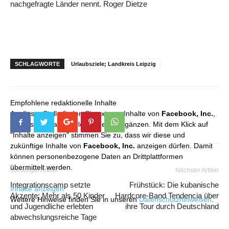
nachgefragte Länder nennt. Roger Dietze
SCHLAGWORTE
Urlaubsziele; Landkreis Leipzig
Empfohlene redaktionelle Inhalte
An dieser Stelle finden Sie externe Inhalte von
Facebook, Inc.
,
die unser redaktionelles Angebot ergänzen. Mit dem Klick auf
"Inhalte anzeigen" stimmen Sie zu, dass wir diese und
zukünftige Inhalte von
Facebook, Inc.
anzeigen dürfen. Damit
können personenbezogene Daten an Drittplattformen
übermittelt werden.
Vorheriger Artikel
Nächster Artikel
Integrationscamp setzte
Frühstück: Die kubanische
Inhalte anzeigen
Akzente: Mehr als 50 Kinder
Hardcore-Band Tendencia über
Weitere Hinweise finden Sie in unseren
Datenschutzhinweisen
.
und Jugendliche erlebten
ihre Tour durch Deutschland
abwechslungsreiche Tage