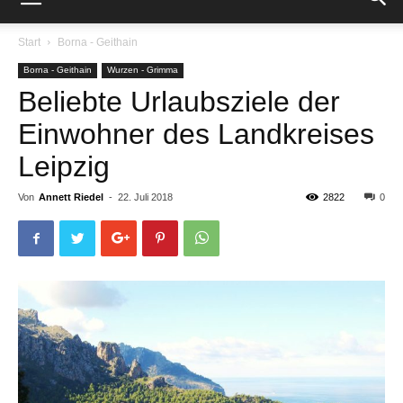
Start
Borna - Geithain
Borna - Geithain
Wurzen - Grimma
Beliebte Urlaubsziele der
Einwohner des Landkreises
Leipzig
Von
Annett Riedel
-
22. Juli 2018
2822
0