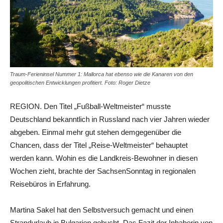
Traum-Ferieninsel Nummer 1: Mallorca hat ebenso wie die Kanaren von den
geopolitischen Entwicklungen profitiert. Foto: Roger Dietze
REGION. Den Titel „Fußball-Weltmeister“ musste
Deutschland bekanntlich in Russland nach vier Jahren wieder
abgeben. Einmal mehr gut stehen demgegenüber die
Chancen, dass der Titel „Reise-Weltmeister“ behauptet
werden kann. Wohin es die Landkreis-Bewohner in diesen
Wochen zieht, brachte der SachsenSonntag in regionalen
Reisebüros in Erfahrung.
Martina Sakel hat den Selbstversuch gemacht und einen
Strandurlaub in Bulgarien gebucht. Das Fazit der Inhaberin von