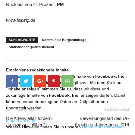
Rücklauf von 41 Prozent.
PM
www.leipzig.de
SCHLAGWORTE
Kommunale Bürgerumfrage
Statistischer Quartalsbericht
Empfohlene redaktionelle Inhalte
An dieser Stelle finden Sie externe Inhalte von
Facebook, Inc.
,
die unser redaktionelles Angebot ergänzen. Mit dem Klick auf
"Inhalte anzeigen" stimmen Sie zu, dass wir diese und
zukünftige Inhalte von
Facebook, Inc.
anzeigen dürfen. Damit
können personenbezogene Daten an Drittplattformen
übermittelt werden.
Vorheriger Artikel
Nächster Artikel
Die Artenvielfalt fördern:
Bewerbungsstart des Ur-
Inhalte anzeigen
„Leipzig soll blühen“
Krostitzer Jahresrings 2019
Weitere Hinweise finden Sie in unseren
Datenschutzhinweisen
.