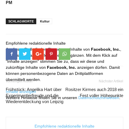
PM
SCHLAGWORTE
Kultur
Empfohlene redaktionelle Inhalte
An dieser Stelle finden Sie externe Inhalte von
Facebook, Inc.
,
die unser redaktionelles Angebot ergänzen. Mit dem Klick auf
"Inhalte anzeigen" stimmen Sie zu, dass wir diese und
zukünftige Inhalte von
Facebook, Inc.
anzeigen dürfen. Damit
können personenbezogene Daten an Drittplattformen
übermittelt werden.
Vorheriger Artikel
Nächster Artikel
Frühstück: Angelika Hart über
Rositzer Kirmes auch 2018 ein
Inhalte anzeigen
Experimentierfreude und die
Fest voller Höhepunkte
Weitere Hinweise finden Sie in unseren
Datenschutzhinweisen
.
Wiederentdeckung von Leipzig
Empfohlene redaktionelle Inhalte