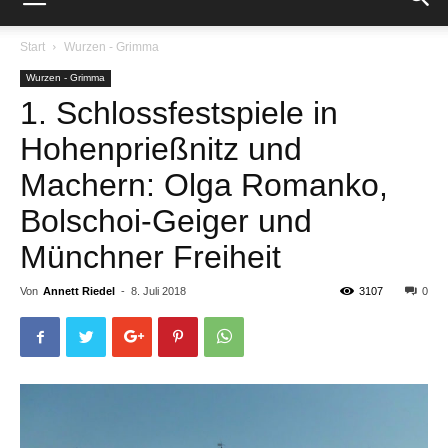
Start
Wurzen - Grimma
Wurzen - Grimma
1. Schlossfestspiele in
Hohenprießnitz und
Machern: Olga Romanko,
Bolschoi-Geiger und
Münchner Freiheit
Von
Annett Riedel
-
8. Juli 2018
3107
0