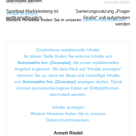
übermittelt werden.
Vorheriger Artikel
Nächster Artikel
Sportbad Markkleeberg ist
Sanierungssatzung „Prager
Inhalte anzeigen
wettkampftauglich
Straße“ soll aufgehoben
Weitere Hinweise finden Sie in unseren
Datenschutzhinweisen
.
werden
Empfohlene redaktionelle Inhalte
An dieser Stelle finden Sie externe Inhalte von
Automattic Inc. (Gravatar)
, die unser redaktionelles
Angebot ergänzen. Mit dem Klick auf "Inhalte anzeigen"
stimmen Sie zu, dass wir diese und zukünftige Inhalte
von
Automattic Inc. (Gravatar)
anzeigen dürfen. Damit
können personenbezogene Daten an Drittplattformen
übermittelt werden.
Inhalte anzeigen
Weitere Hinweise finden Sie in unseren
Datenschutzhinweisen
.
Annett Riedel