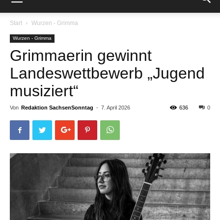
Start
Wurzen - Grimma
Wurzen - Grimma
Grimmaerin gewinnt
Landeswettbewerb „Jugend
musiziert“
Von
Redaktion SachsenSonntag
-
7. April 2026
636
0