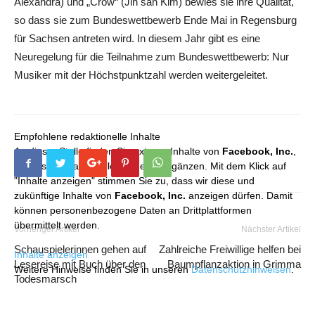
Alexandra) und „Crow“ (Jin san Kim) bewies sie ihre Qualität,
so dass sie zum Bundeswettbewerb Ende Mai in Regensburg
für Sachsen antreten wird. In diesem Jahr gibt es eine
Neuregelung für die Teilnahme zum Bundeswettbewerb: Nur
Musiker mit der Höchstpunktzahl werden weitergeleitet.
Empfohlene redaktionelle Inhalte
An dieser Stelle finden Sie externe Inhalte von
Facebook, Inc.
,
die unser redaktionelles Angebot ergänzen. Mit dem Klick auf
"Inhalte anzeigen" stimmen Sie zu, dass wir diese und
zukünftige Inhalte von
Facebook, Inc.
anzeigen dürfen. Damit
können personenbezogene Daten an Drittplattformen
übermittelt werden.
Vorheriger Artikel
Nächster Artikel
Schauspielerinnen gehen auf
Zahlreiche Freiwillige helfen bei
Inhalte anzeigen
Lesereise mit Buch über den
Baumpflanzaktion in Grimma
Weitere Hinweise finden Sie in unseren
Datenschutzhinweisen
.
Todesmarsch