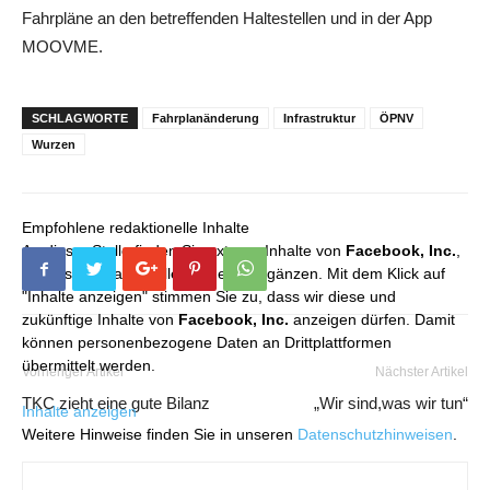
Fahrpläne an den betreffenden Haltestellen und in der App
MOOVME.
SCHLAGWORTE
Fahrplanänderung
Infrastruktur
ÖPNV
Wurzen
Empfohlene redaktionelle Inhalte
An dieser Stelle finden Sie externe Inhalte von
Facebook, Inc.
,
die unser redaktionelles Angebot ergänzen. Mit dem Klick auf
"Inhalte anzeigen" stimmen Sie zu, dass wir diese und
zukünftige Inhalte von
Facebook, Inc.
anzeigen dürfen. Damit
können personenbezogene Daten an Drittplattformen
übermittelt werden.
Vorheriger Artikel
Nächster Artikel
TKC zieht eine gute Bilanz
„Wir sind,was wir tun“
Inhalte anzeigen
Weitere Hinweise finden Sie in unseren
Datenschutzhinweisen
.