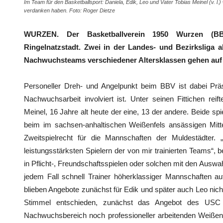
Im Team für den Basketballsport: Daniela, Edik, Leo und Vater Tobias Meinel (v. l.
verdanken haben. Foto: Roger Dietze
WURZEN. Der Basketballverein 1950 Wurzen (BB
Ringelnatzstadt. Zwei in der Landes- und Bezirksliga 
Nachwuchsteams verschiedener Altersklassen gehen auf
Personeller Dreh- und Angelpunkt beim BBV ist dabei Präs
Nachwuchsarbeit involviert ist. Unter seinen Fittichen re
Meinel, 16 Jahre alt heute der eine, 13 der andere. Beide sp
beim im sachsen-anhaltischen Weißenfels ansässigen Mitte
Zweitspielrecht für die Mannschaften der Muldestädter. 
leistungsstärksten Spielern der von mir trainierten Teams“, b
in Pflicht-, Freundschaftsspielen oder solchen mit den Ausw
jedem Fall schnell Trainer höherklassiger Mannschaften 
blieben Angebote zunächst für Edik und später auch Leo nicht
Stimmel entschieden, zunächst das Angebot des USC 
Nachwuchsbereich noch professioneller arbeitenden Weißenf