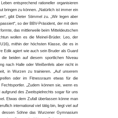
r Leben entsprechend rationeller organisieren
t bringen zu können. „Natürlich ist immer ein
n“, gibt Dieter Stimmel zu. „Wir legen aber
assiert“, so der BBV-Präsident, der mit dem
formte, das mittlerweile beim Mitteldeutschen
htun wollen es die Meinel-Brüder. Leo, der
 (U16), mithin der höchsten Klasse, die es in
ere Edik agiert wie auch sein Bruder als Guard
 die beiden auf diesem sportlichen Niveau
ing nach Halle oder Weißenfels aber nicht in
keit, in Wurzen zu trainieren. „Auf unserem
reifen oder im Fitnessraum etwas für die
er Fechtsportler. „Zudem können sie, wenn es
d aufgrund des Zweitspielrechts sogar für uns
mmel. Etwas dem Zufall überlassen könne man
lich international viel tätig bin, liegt viel auf
nel, dessen Söhne das Wurzener Gymnasium