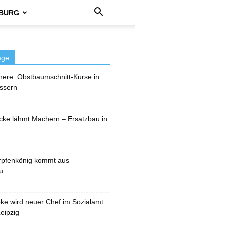
BURG
äge
here: Obstbaumschnitt-Kurse in
ssern
cke lähmt Machern – Ersatzbau in
rpfenkönig kommt aus
u
pke wird neuer Chef im Sozialamt
eipzig