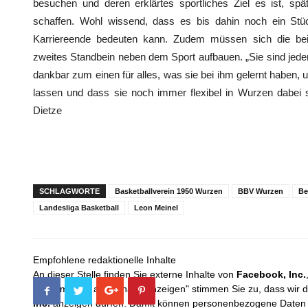
besuchen und deren erklärtes sportliches Ziel es ist, s
schaffen. Wohl wissend, dass es bis dahin noch ein Stü
Karriereende bedeuten kann. Zudem müssen sich die be
zweites Standbein neben dem Sport aufbauen. „Sie sind jeden
dankbar zum einen für alles, was sie bei ihm gelernt haben, 
lassen und dass sie noch immer flexibel in Wurzen dabei 
Dietze
SCHLAGWORTE
Basketballverein 1950 Wurzen
BBV Wurzen
Be
Landesliga Basketball
Leon Meinel
Empfohlene redaktionelle Inhalte
An dieser Stelle finden Sie externe Inhalte von
Facebook, Inc.
Mit dem Klick auf "Inhalte anzeigen" stimmen Sie zu, dass wir 
Inc.
anzeigen dürfen. Damit können personenbezogene Daten an