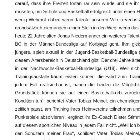
darauf, dass ihre Freizeit fortan rar sein würde und sie ih
müssten, um Schule und Basketball erfolgreich unter einen Hu
wenig Wehmut dabei, wenn Talente unseren Verein verlasse
grundsätzlich niemandem einen Stein in den Weg, wenn das p
heute 22 Jahre alten Jonas Niedermanner ein weiteres Talent 
BC in der Männer-Bundesliga auf Korbjagd geht. Ihm gleic
jüngere, spielt aktuell in der Jugend-Basketball-Bundesliga
diesem Altersbereich in Deutschland gibt. Der drei Jahre ält
in der Nachwuchs-Basketball-Bundesliga (U18). Weil sich
Trainingsausfälle kaum leisten können, die Fahrt zum Train
jedem Fall realisierbar ist, haben die beiden die Möglich
Grundstück können sie auf einen Basketballkorb zurückg
Kondition tun“, berichtet Vater Tobias Meinel, ein ehemalig
zeitlich passt, am Training ihres Heimvereins teilnehmen un
Punktspiele absolvieren“, ergänzt ihr Ex-Coach Dieter Sti
auf diesem sportlichen Niveau in jedem Fall nicht. „Weil ich beruf
den Schultern meiner Frau“, schildert Vater Tobias Mei