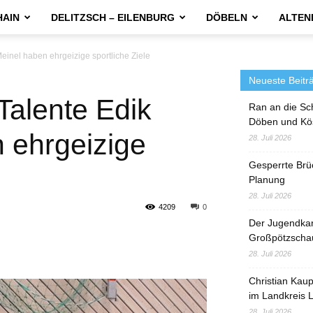
HAIN
DELITZSCH – EILENBURG
DÖBELN
ALTEN
einel haben ehrgeizige sportliche Ziele
Neueste Beitr
Talente Edik
Ran an die Sc
Döben und Kö
 ehrgeizige
28. Juli 2026
Gesperrte Brü
Planung
28. Juli 2026
4209
0
Der Jugendka
Großpötzscha
28. Juli 2026
Christian Kau
im Landkreis L
28. Juli 2026