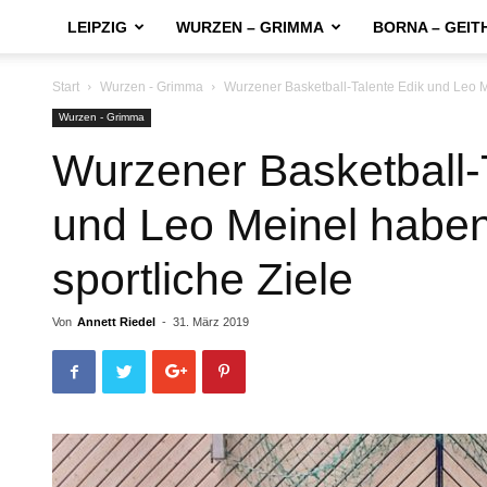
LEIPZIG
WURZEN – GRIMMA
BORNA – GEIT
Start
Wurzen - Grimma
Wurzener Basketball-Talente Edik und Leo M
Wurzen - Grimma
Wurzener Basketball-
und Leo Meinel haben
sportliche Ziele
Von
Annett Riedel
-
31. März 2019