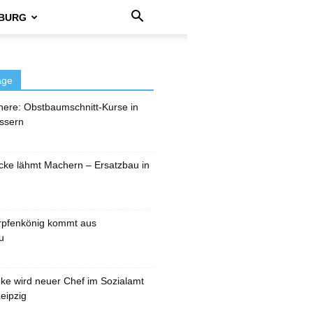
BURG
äge
here: Obstbaumschnitt-Kurse in
ssern
cke lähmt Machern – Ersatzbau in
rpfenkönig kommt aus
u
pke wird neuer Chef im Sozialamt
eipzig