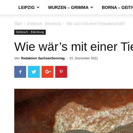
LEIPZIG
WURZEN – GRIMMA
BORNA – GEIT
Start
Delitzsch - Eilenburg
Wie wär’s mit einer Tierpatenschaft?
Delitzsch - Eilenburg
Wie wär’s mit einer T
Von
Redaktion SachsenSonntag
-
21. Dezember 2021