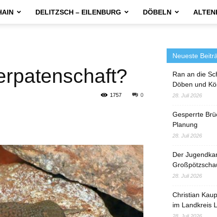
HAIN
DELITZSCH – EILENBURG
DÖBELN
ALTEN
Neueste Beitr
ierpatenschaft?
Ran an die Sc
Döben und Kö
1757
0
28. Juli 2026
Gesperrte Brü
Planung
28. Juli 2026
Der Jugendka
Großpötzscha
28. Juli 2026
Christian Kau
im Landkreis L
28. Juli 2026