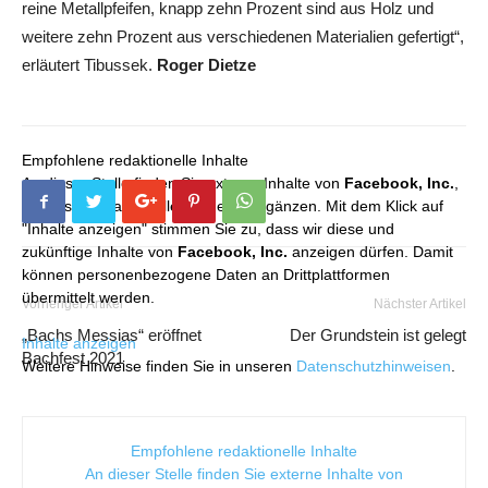
reine Metallpfeifen, knapp zehn Prozent sind aus Holz und
weitere zehn Prozent aus verschiedenen Materialien gefertigt“,
erläutert Tibussek.
Roger Dietze
Empfohlene redaktionelle Inhalte
An dieser Stelle finden Sie externe Inhalte von
Facebook, Inc.
,
die unser redaktionelles Angebot ergänzen. Mit dem Klick auf
"Inhalte anzeigen" stimmen Sie zu, dass wir diese und
zukünftige Inhalte von
Facebook, Inc.
anzeigen dürfen. Damit
können personenbezogene Daten an Drittplattformen
übermittelt werden.
Vorheriger Artikel
Nächster Artikel
„Bachs Messias“ eröffnet
Der Grundstein ist gelegt
Inhalte anzeigen
Bachfest 2021
Weitere Hinweise finden Sie in unseren
Datenschutzhinweisen
.
Empfohlene redaktionelle Inhalte
An dieser Stelle finden Sie externe Inhalte von