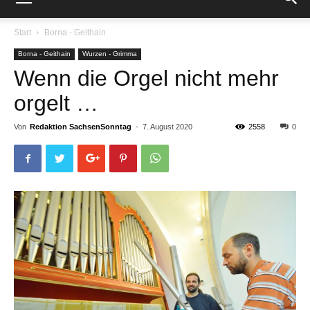
Start
Borna - Geithain
Borna - Geithain
Wurzen - Grimma
Wenn die Orgel nicht mehr
orgelt …
Von
Redaktion SachsenSonntag
-
7. August 2020
2558
0