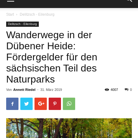
Start
Delitzsch - Eilenburg
Delitzsch - Eilenburg
Wanderwege in der
Dübener Heide:
Fördergelder für den
sächsischen Teil des
Naturparks
Von
Annett Riedel
-
31. März 2019
4007
0