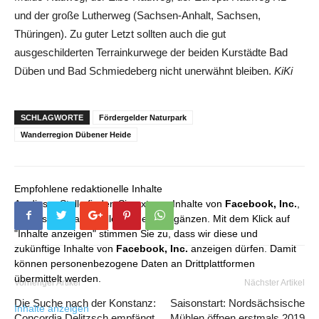
und der große Lutherweg (Sachsen-Anhalt, Sachsen,
Thüringen). Zu guter Letzt sollten auch die gut
ausgeschilderten Terrainkurwege der beiden Kurstädte Bad
Düben und Bad Schmiedeberg nicht unerwähnt bleiben.
KiKi
SCHLAGWORTE
Fördergelder Naturpark
Wanderregion Dübener Heide
Empfohlene redaktionelle Inhalte
An dieser Stelle finden Sie externe Inhalte von
Facebook, Inc.
,
die unser redaktionelles Angebot ergänzen. Mit dem Klick auf
"Inhalte anzeigen" stimmen Sie zu, dass wir diese und
zukünftige Inhalte von
Facebook, Inc.
anzeigen dürfen. Damit
können personenbezogene Daten an Drittplattformen
übermittelt werden.
Vorheriger Artikel
Nächster Artikel
Die Suche nach der Konstanz:
Saisonstart: Nordsächsische
Inhalte anzeigen
Concordia Delitzsch empfängt
Mühlen öffnen erstmals 2019