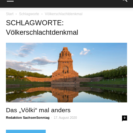
Start
Schlagworte
Völkerschlachtdenkmal
SCHLAGWORTE:
Völkerschlachtdenkmal
Das „Völki“ mal anders
Redaktion SachsenSonntag
-
17. August 2020
0