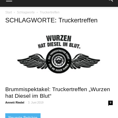
Start
Schlagworte
Truckertreffen
SCHLAGWORTE: Truckertreffen
Brummispektakel: Truckertreffen „Wurzen
hat Diesel im Blut“
Annett Riedel
-
3. Juni 2019
0
Neueste Beiträge