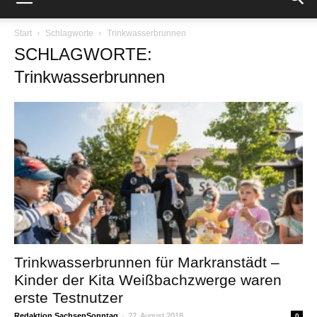
Start
Schlagworte
Trinkwasserbrunnen
SCHLAGWORTE:
Trinkwasserbrunnen
Trinkwasserbrunnen für Markranstädt –
Kinder der Kita Weißbachzwerge waren
erste Testnutzer
Redaktion SachsenSonntag
-
22. August 2018
0