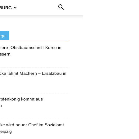
BURG
äge
here: Obstbaumschnitt-Kurse in
ssern
cke lähmt Machern – Ersatzbau in
rpfenkönig kommt aus
u
pke wird neuer Chef im Sozialamt
eipzig