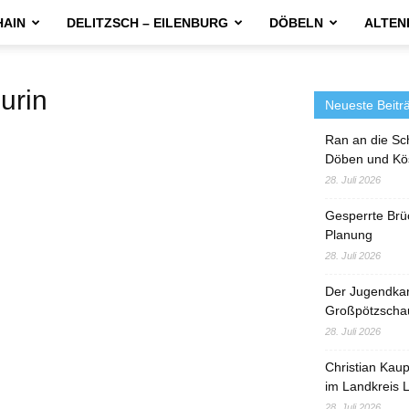
HAIN
DELITZSCH – EILENBURG
DÖBELN
ALTEN
urin
Neueste Beitr
Ran an die Sc
Döben und Kö
28. Juli 2026
Gesperrte Brü
Planung
28. Juli 2026
Der Jugendka
Großpötzscha
28. Juli 2026
Christian Kau
im Landkreis L
28. Juli 2026