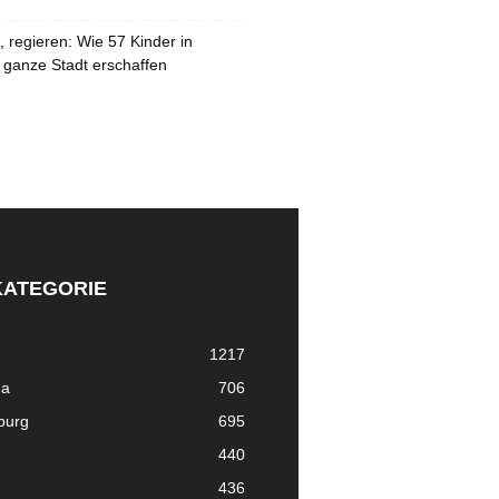
 regieren: Wie 57 Kinder in
 ganze Stadt erschaffen
KATEGORIE
1217
ma
706
nburg
695
440
436