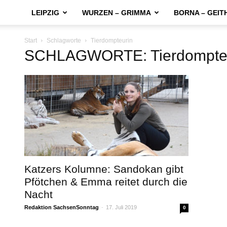
LEIPZIG
WURZEN – GRIMMA
BORNA – GEIT
Start
Schlagworte
Tierdompteurin
SCHLAGWORTE: Tierdompte
Katzers Kolumne: Sandokan gibt
Pfötchen & Emma reitet durch die
Nacht
Redaktion SachsenSonntag
-
17. Juli 2019
0