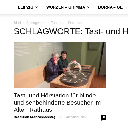
LEIPZIG
WURZEN – GRIMMA
BORNA – GEIT
Start
Schlagworte
Tast- und Hörstation
SCHLAGWORTE: Tast- und Hö
Tast- und Hörstation für blinde
und sehbehinderte Besucher im
Alten Rathaus
Redaktion SachsenSonntag
-
12. Dezember 2018
0