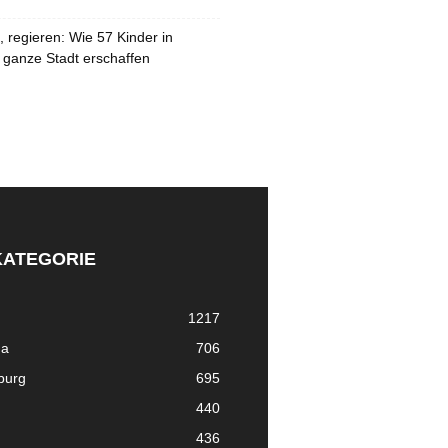
 regieren: Wie 57 Kinder in
 ganze Stadt erschaffen
KATEGORIE
1217
ma
706
nburg
695
440
436