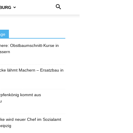
BURG
äge
here: Obstbaumschnitt-Kurse in
ssern
cke lähmt Machern – Ersatzbau in
rpfenkönig kommt aus
u
pke wird neuer Chef im Sozialamt
eipzig