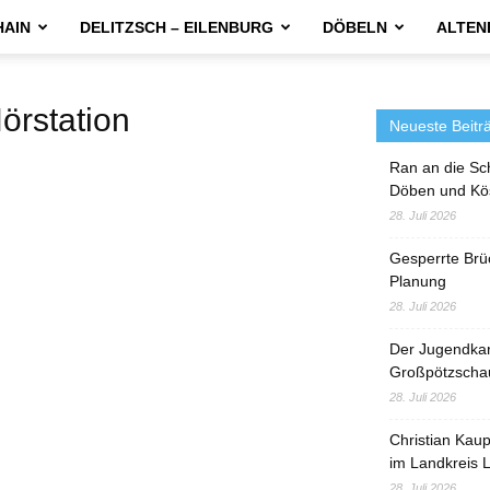
HAIN
DELITZSCH – EILENBURG
DÖBELN
ALTEN
rstation
Neueste Beitr
Ran an die Sc
Döben und Kö
28. Juli 2026
Gesperrte Brü
Planung
28. Juli 2026
Der Jugendka
Großpötzscha
28. Juli 2026
Christian Kau
im Landkreis L
28. Juli 2026