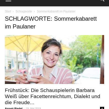
Start
Schlagworte
Sommerkabarett im Paulaner
SCHLAGWORTE: Sommerkabarett
im Paulaner
Frühstück: Die Schauspielerin Barbara
Weiß über Facettenreichtum, Dialekt und
die Freude...
Annett Riedel
-
19. Mai 2019
0