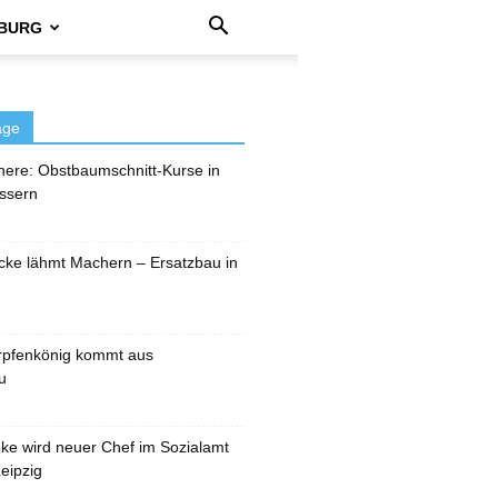
BURG
äge
here: Obstbaumschnitt-Kurse in
ssern
cke lähmt Machern – Ersatzbau in
rpfenkönig kommt aus
u
pke wird neuer Chef im Sozialamt
eipzig