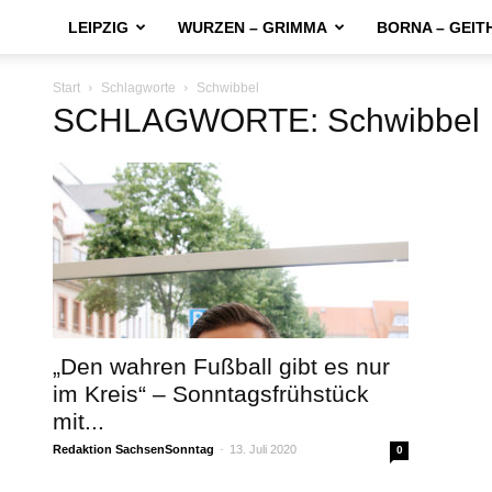
LEIPZIG
WURZEN – GRIMMA
BORNA – GEIT
Start
Schlagworte
Schwibbel
SCHLAGWORTE: Schwibbel
„Den wahren Fußball gibt es nur
im Kreis“ – Sonntagsfrühstück
mit...
Redaktion SachsenSonntag
-
13. Juli 2020
0