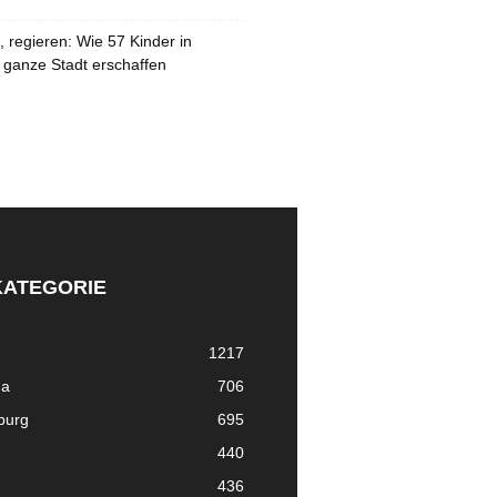
 regieren: Wie 57 Kinder in
 ganze Stadt erschaffen
KATEGORIE
1217
ma
706
nburg
695
440
436