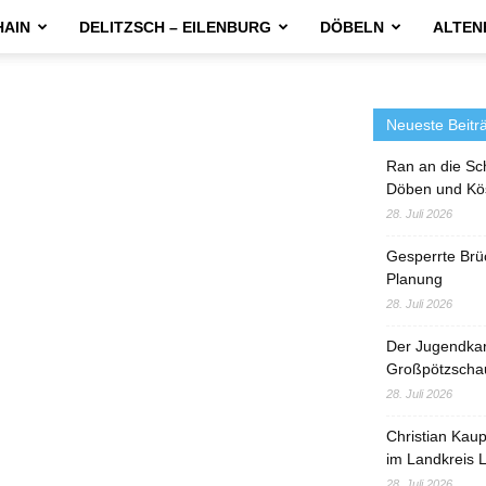
HAIN
DELITZSCH – EILENBURG
DÖBELN
ALTEN
Neueste Beitr
Ran an die Sc
Döben und Kö
28. Juli 2026
Gesperrte Brü
Planung
28. Juli 2026
Der Jugendka
Großpötzscha
28. Juli 2026
Christian Kau
im Landkreis L
28. Juli 2026