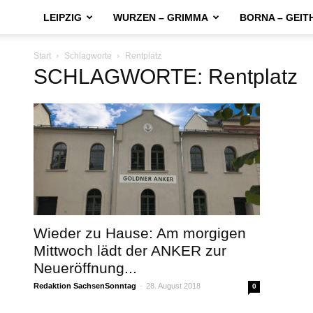
LEIPZIG
WURZEN – GRIMMA
BORNA – GEIT
Start
Schlagworte
Rentplatz
SCHLAGWORTE: Rentplatz
Wieder zu Hause: Am morgigen
Mittwoch lädt der ANKER zur
Neueröffnung...
Redaktion SachsenSonntag
-
28. August 2018
0