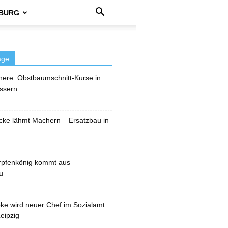
BURG
äge
here: Obstbaumschnitt-Kurse in
ssern
cke lähmt Machern – Ersatzbau in
rpfenkönig kommt aus
u
pke wird neuer Chef im Sozialamt
eipzig