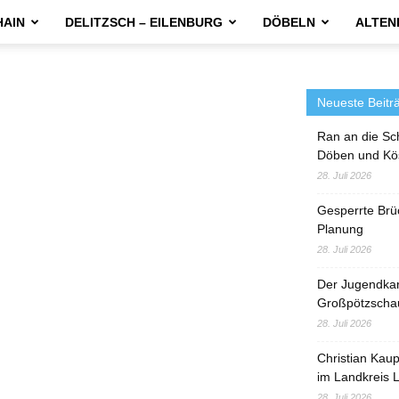
HAIN
DELITZSCH – EILENBURG
DÖBELN
ALTEN
Neueste Beitr
Ran an die Sc
Döben und Kö
28. Juli 2026
Gesperrte Brü
Planung
28. Juli 2026
Der Jugendka
Großpötzscha
28. Juli 2026
Christian Kau
im Landkreis L
28. Juli 2026