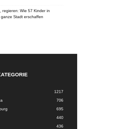
 regieren: Wie 57 Kinder in
 ganze Stadt erschaffen
KATEGORIE
1217
ma
706
nburg
695
440
436