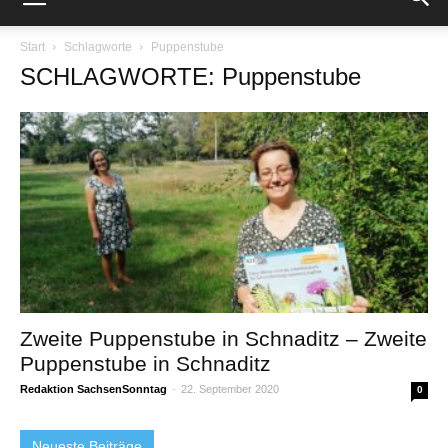
Start
Schlagworte
Puppenstube
SCHLAGWORTE: Puppenstube
Zweite Puppenstube in Schnaditz – Zweite
Puppenstube in Schnaditz
Redaktion SachsenSonntag
-
22. September 2020
0
Neueste Beiträge