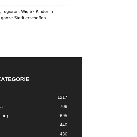
 regieren: Wie 57 Kinder in
 ganze Stadt erschaffen
KATEGORIE
1217
ma
706
nburg
695
440
436