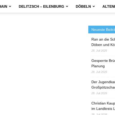
HAIN
DELITZSCH – EILENBURG
DÖBELN
ALTEN
Neueste Beitr
Ran an die Sc
Döben und Kö
28. Juli 2026
Gesperrte Brü
Planung
28. Juli 2026
Der Jugendka
Großpötzscha
28. Juli 2026
Christian Kau
im Landkreis L
28. Juli 2026