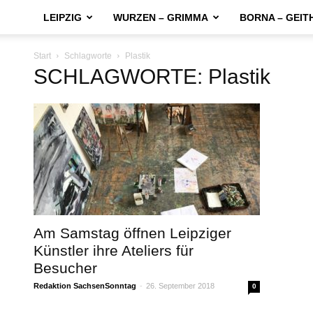
LEIPZIG
WURZEN – GRIMMA
BORNA – GEIT
Start
Schlagworte
Plastik
SCHLAGWORTE: Plastik
Am Samstag öffnen Leipziger
Künstler ihre Ateliers für
Besucher
Redaktion SachsenSonntag
-
26. September 2018
0