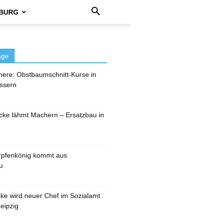
BURG
äge
here: Obstbaumschnitt-Kurse in
ssern
cke lähmt Machern – Ersatzbau in
rpfenkönig kommt aus
u
pke wird neuer Chef im Sozialamt
eipzig