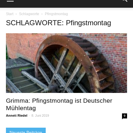
Start
Schlagworte
Pfingstmontag
SCHLAGWORTE: Pfingstmontag
Grimma: Pfingstmontag ist Deutscher
Mühlentag
Annett Riedel
-
8. Juni 2019
0
Neueste Beiträge