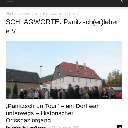
Start
Schlagworte
Panitzsch(er)leben e.V.
SCHLAGWORTE: Panitzsch(er)leben
e.V.
„Panitzsch on Tour“ – ein Dorf war
unterwegs – Historischer
Ortsspaziergang...
Redaktion SachsenSonntag
-
21. November 2018
0