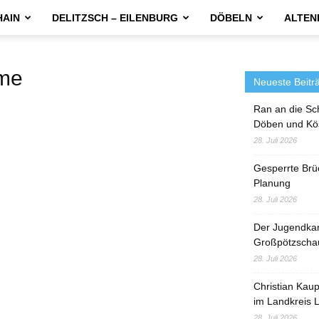
HAIN
DELITZSCH – EILENBURG
DÖBELN
ALTEN
me
Neueste Beitr
Ran an die Sc
Döben und Kö
28. Juli 2026
Gesperrte Brü
Planung
28. Juli 2026
Der Jugendka
Großpötzscha
28. Juli 2026
Christian Kau
im Landkreis L
28. Juli 2026