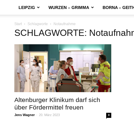
LEIPZIG
WURZEN – GRIMMA
BORNA – GEIT
Start
Schlagworte
Notaufnahme
SCHLAGWORTE: Notaufnah
Altenburger Klinikum darf sich
über Fördermittel freuen
Jens Wagner
-
20. März 2023
0