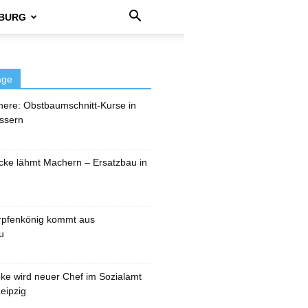
BURG
äge
here: Obstbaumschnitt-Kurse in
ssern
cke lähmt Machern – Ersatzbau in
rpfenkönig kommt aus
u
pke wird neuer Chef im Sozialamt
eipzig