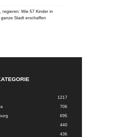
 regieren: Wie 57 Kinder in
 ganze Stadt erschaffen
KATEGORIE
1217
ma
706
nburg
695
440
436