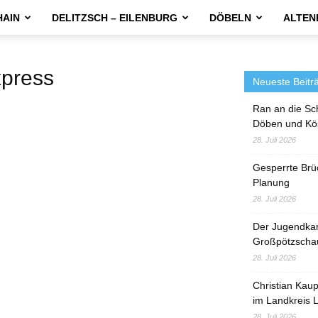
HAIN
DELITZSCH – EILENBURG
DÖBELN
ALTEN
press
Neueste Beitr
Ran an die Sc
Döben und Kö
28. Juli 2026
Gesperrte Brü
Planung
28. Juli 2026
Der Jugendka
Großpötzscha
28. Juli 2026
Christian Kau
im Landkreis L
28. Juli 2026