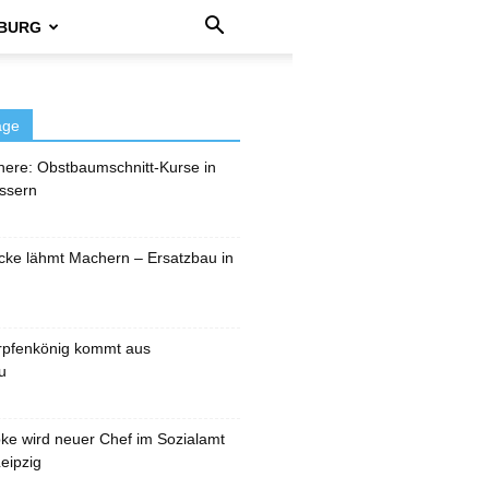
BURG
äge
here: Obstbaumschnitt-Kurse in
ssern
cke lähmt Machern – Ersatzbau in
rpfenkönig kommt aus
u
pke wird neuer Chef im Sozialamt
eipzig