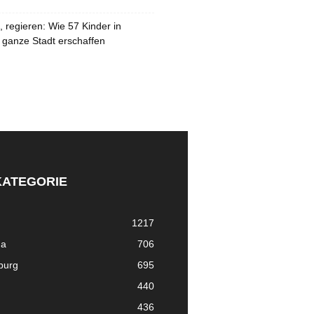
 regieren: Wie 57 Kinder in
 ganze Stadt erschaffen
KATEGORIE
1217
ma
706
nburg
695
440
436