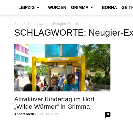
LEIPZIG
WURZEN – GRIMMA
BORNA – GEIT
Start
Schlagworte
Neugier-Express
SCHLAGWORTE: Neugier-Ex
Attraktiver Kindertag im Hort
„Wilde Würmer“ in Grimma
Annett Riedel
-
21. Juli 2019
0