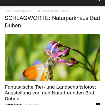
Start
Schlagworte
Naturparkhaus Bad Düben
SCHLAGWORTE: Naturparkhaus Bad
Düben
Fantastische Tier- und Landschaftsfotos:
Ausstellung von den Naturfreunden Bad
Düben
Annett Riedel
-
26. Mai 2019
0