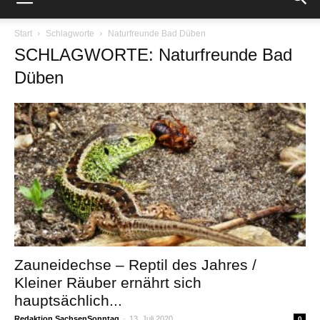
Start
Schlagworte
Naturfreunde Bad Düben
SCHLAGWORTE: Naturfreunde Bad
Düben
Zauneidechse – Reptil des Jahres /
Kleiner Räuber ernährt sich
hauptsächlich...
Redaktion SachsenSonntag
-
13. Juli 2020
0