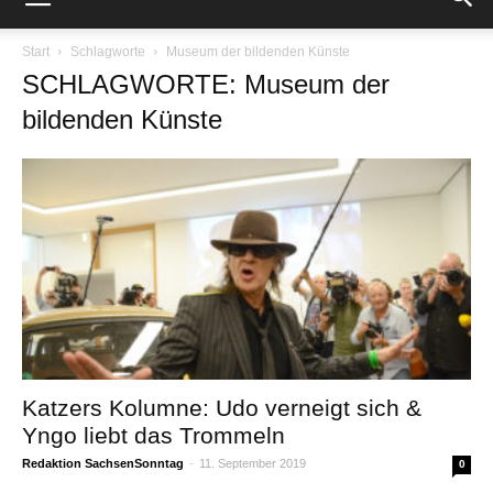
Start
Schlagworte
Museum der bildenden Künste
SCHLAGWORTE: Museum der
bildenden Künste
Katzers Kolumne: Udo verneigt sich &
Yngo liebt das Trommeln
Redaktion SachsenSonntag
-
11. September 2019
0