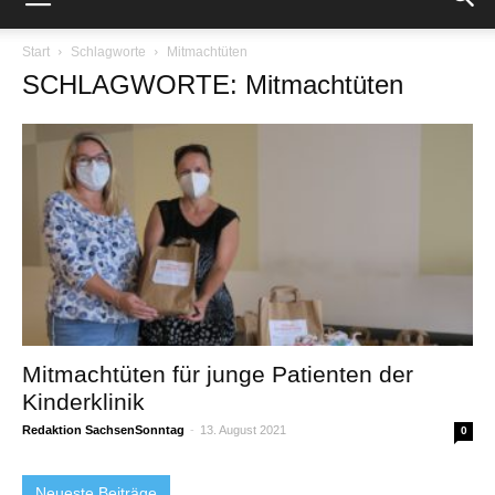
Start
Schlagworte
Mitmachtüten
SCHLAGWORTE: Mitmachtüten
Mitmachtüten für junge Patienten der
Kinderklinik
Redaktion SachsenSonntag
-
13. August 2021
0
Neueste Beiträge