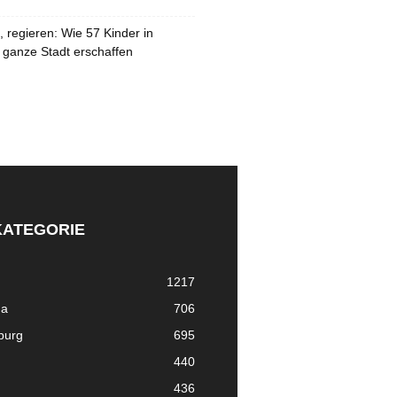
 regieren: Wie 57 Kinder in
 ganze Stadt erschaffen
KATEGORIE
1217
ma
706
nburg
695
440
436