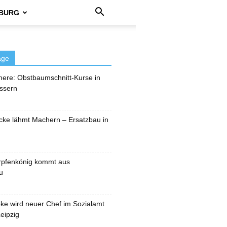
BURG
äge
here: Obstbaumschnitt-Kurse in
ssern
cke lähmt Machern – Ersatzbau in
rpfenkönig kommt aus
u
pke wird neuer Chef im Sozialamt
eipzig