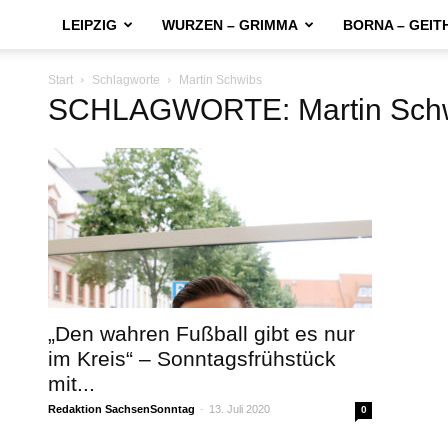
LEIPZIG
WURZEN – GRIMMA
BORNA – GEIT
Start
Schlagworte
Martin Schwibs
SCHLAGWORTE: Martin Sch
„Den wahren Fußball gibt es nur
im Kreis“ – Sonntagsfrühstück
mit...
Redaktion SachsenSonntag
-
13. Juli 2020
0