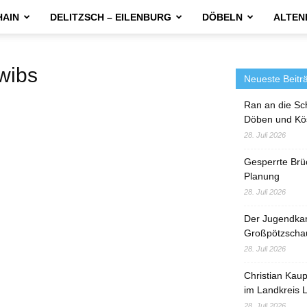
HAIN
DELITZSCH – EILENBURG
DÖBELN
ALTEN
wibs
Neueste Beitr
Ran an die Sc
Döben und Kö
28. Juli 2026
Gesperrte Brü
Planung
28. Juli 2026
Der Jugendka
Großpötzscha
28. Juli 2026
Christian Kau
im Landkreis L
28. Juli 2026