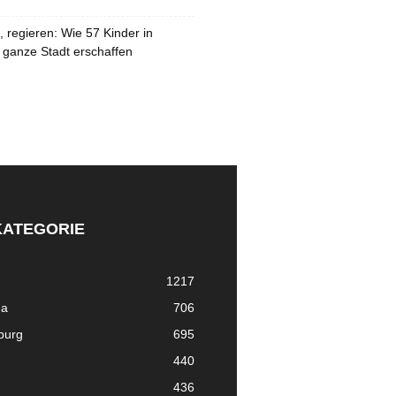
 regieren: Wie 57 Kinder in
 ganze Stadt erschaffen
KATEGORIE
1217
ma
706
nburg
695
440
436