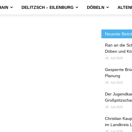
HAIN
DELITZSCH – EILENBURG
DÖBELN
ALTEN
Neueste Beitr
Ran an die Sc
Döben und Kö
28. Juli 2026
Gesperrte Brü
Planung
28. Juli 2026
Der Jugendka
Großpötzscha
28. Juli 2026
Christian Kau
im Landkreis L
28. Juli 2026