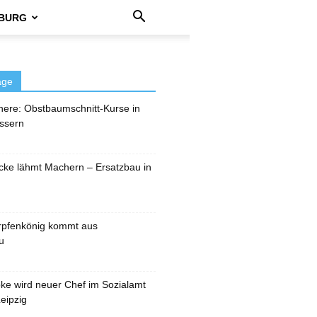
BURG
äge
here: Obstbaumschnitt-Kurse in
ssern
cke lähmt Machern – Ersatzbau in
rpfenkönig kommt aus
u
pke wird neuer Chef im Sozialamt
eipzig