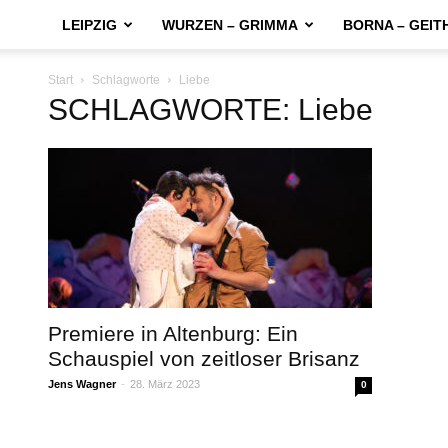
LEIPZIG
WURZEN – GRIMMA
BORNA – GEIT
Start
Schlagworte
Liebe
SCHLAGWORTE: Liebe
Premiere in Altenburg: Ein
Schauspiel von zeitloser Brisanz
Jens Wagner
-
28. März 2023
0