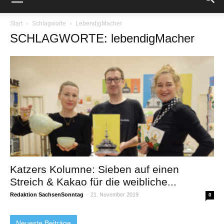
Start
Schlagworte
LebendigMacher
SCHLAGWORTE: lebendigMacher
Katzers Kolumne: Sieben auf einen
Streich & Kakao für die weibliche...
Redaktion SachsenSonntag
-
21. November 2019
0
Neueste Beiträge