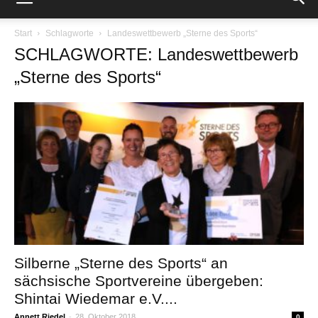
Start
Schlagworte
Landeswettbewerb „Sterne des Sports“
SCHLAGWORTE: Landeswettbewerb
„Sterne des Sports“
Silberne „Sterne des Sports“ an
sächsische Sportvereine übergeben:
Shintai Wiedemar e.V....
Annett Riedel
-
28. Oktober 2018
0