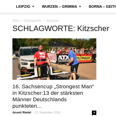
LEIPZIG
WURZEN – GRIMMA
BORNA – GEIT
Start
Schlagworte
Kitzscher
SCHLAGWORTE: Kitzscher
16. Sachsencup „Strongest Man“
in Kitzscher:13 der stärksten
Männer Deutschlands
punkteten...
Annett Riedel
-
23. September 2018
0