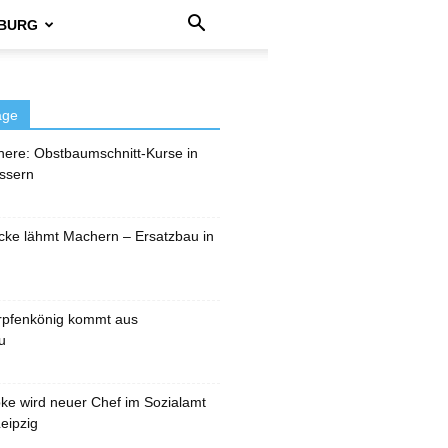
BURG
äge
here: Obstbaumschnitt-Kurse in
ssern
cke lähmt Machern – Ersatzbau in
rpfenkönig kommt aus
u
pke wird neuer Chef im Sozialamt
eipzig