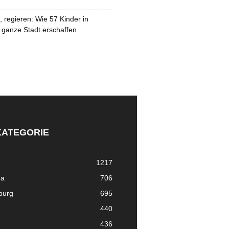
 regieren: Wie 57 Kinder in
 ganze Stadt erschaffen
KATEGORIE
1217
ma
706
nburg
695
440
436