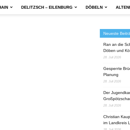
HAIN
DELITZSCH – EILENBURG
DÖBELN
ALTEN
Neueste Beitr
Ran an die Sc
Döben und Kö
28. Juli 2026
Gesperrte Brü
Planung
28. Juli 2026
Der Jugendka
Großpötzscha
28. Juli 2026
Christian Kau
im Landkreis L
28. Juli 2026