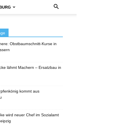
BURG
äge
here: Obstbaumschnitt-Kurse in
ssern
cke lähmt Machern – Ersatzbau in
rpfenkönig kommt aus
u
pke wird neuer Chef im Sozialamt
eipzig