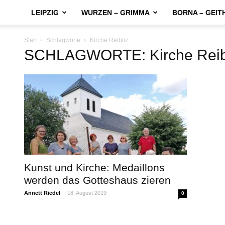
LEIPZIG
WURZEN – GRIMMA
BORNA – GEIT
Start
Schlagworte
Kirche Reibtiz
SCHLAGWORTE: Kirche Reib
Kunst und Kirche: Medaillons
werden das Gotteshaus zieren
Annett Riedel
-
18. August 2019
0