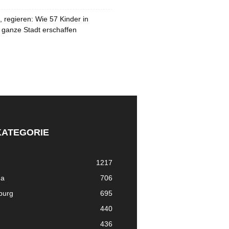
 regieren: Wie 57 Kinder in
 ganze Stadt erschaffen
KATEGORIE
1217
ma
706
nburg
695
440
436