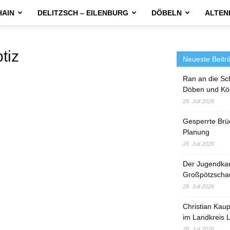
HAIN
DELITZSCH – EILENBURG
DÖBELN
ALTEN
tiz
Neueste Beitr
Ran an die Sc
Döben und Kö
28. Juli 2026
Gesperrte Brü
Planung
28. Juli 2026
Der Jugendka
Großpötzscha
28. Juli 2026
Christian Kau
im Landkreis L
28. Juli 2026