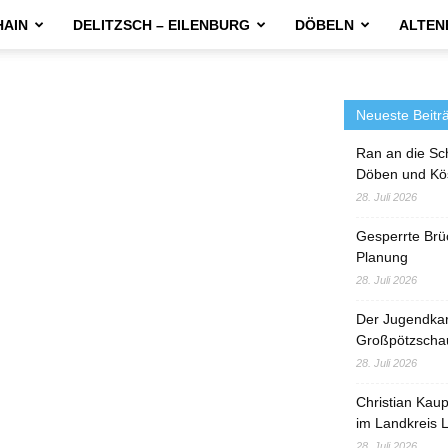
HAIN
DELITZSCH – EILENBURG
DÖBELN
ALTEN
Neueste Beitr
Ran an die Sc
Döben und Kö
28. Juli 2026
Gesperrte Brü
Planung
28. Juli 2026
Der Jugendka
Großpötzscha
28. Juli 2026
Christian Kau
im Landkreis L
28. Juli 2026