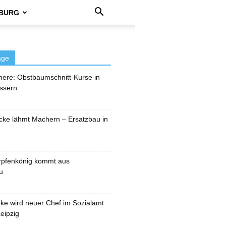
BURG
äge
here: Obstbaumschnitt-Kurse in
ssern
cke lähmt Machern – Ersatzbau in
rpfenkönig kommt aus
u
pke wird neuer Chef im Sozialamt
eipzig