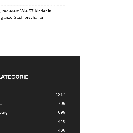
 regieren: Wie 57 Kinder in
 ganze Stadt erschaffen
KATEGORIE
1217
ma
706
nburg
695
440
436