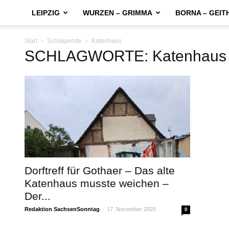
LEIPZIG
WURZEN – GRIMMA
BORNA – GEIT
Start
Schlagworte
Katenhaus
SCHLAGWORTE: Katenhaus
Dorftreff für Gothaer – Das alte
Katenhaus musste weichen –
Der...
Redaktion SachsenSonntag
-
17. November 2020
0