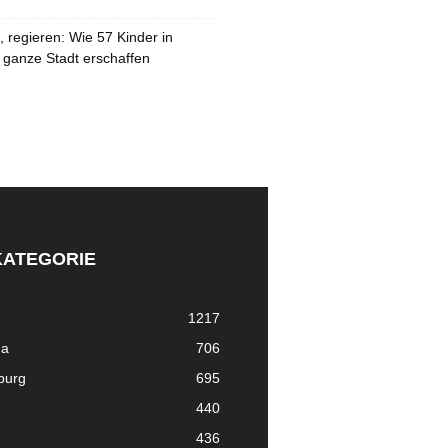
 regieren: Wie 57 Kinder in
 ganze Stadt erschaffen
KATEGORIE
1217
ma
706
nburg
695
440
436