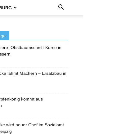
BURG
äge
here: Obstbaumschnitt-Kurse in
ssern
cke lähmt Machern – Ersatzbau in
rpfenkönig kommt aus
u
pke wird neuer Chef im Sozialamt
eipzig