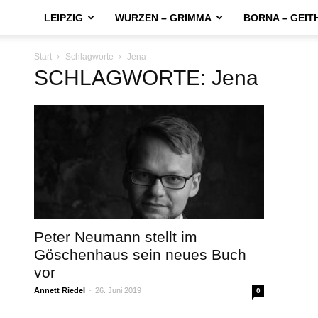
LEIPZIG
WURZEN – GRIMMA
BORNA – GEIT
Start
Schlagworte
Jena
SCHLAGWORTE: Jena
Peter Neumann stellt im
Göschenhaus sein neues Buch
vor
Annett Riedel
-
26. Juni 2019
0