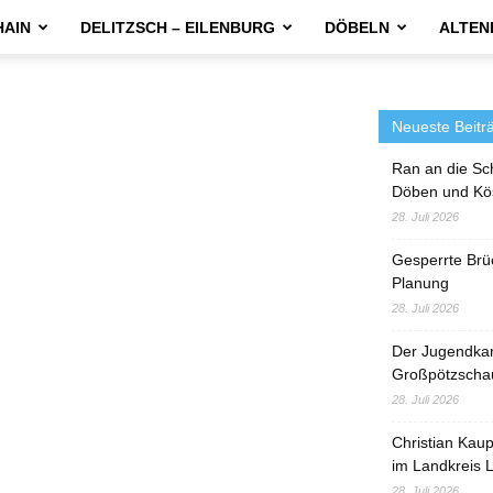
HAIN
DELITZSCH – EILENBURG
DÖBELN
ALTEN
Neueste Beitr
Ran an die Sc
Döben und Kö
28. Juli 2026
Gesperrte Brü
Planung
28. Juli 2026
Der Jugendka
Großpötzscha
28. Juli 2026
Christian Kau
im Landkreis L
28. Juli 2026