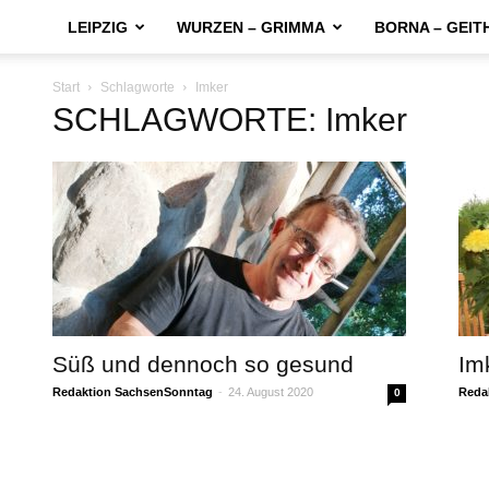
LEIPZIG
WURZEN – GRIMMA
BORNA – GEIT
Start
Schlagworte
Imker
SCHLAGWORTE: Imker
Süß und dennoch so gesund
Im
Redaktion SachsenSonntag
-
24. August 2020
Reda
0