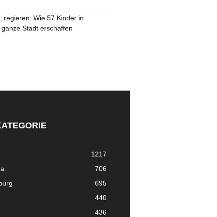
 regieren: Wie 57 Kinder in
 ganze Stadt erschaffen
KATEGORIE
1217
ma
706
nburg
695
440
436