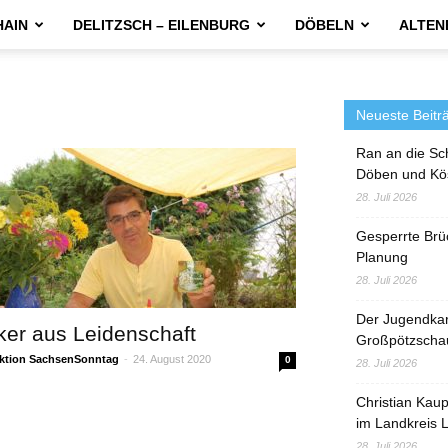
HAIN
DELITZSCH – EILENBURG
DÖBELN
ALTEN
Neueste Beitr
Ran an die Sc
Döben und Kö
28. Juli 2026
Gesperrte Brü
Planung
28. Juli 2026
Der Jugendka
ker aus Leidenschaft
Großpötzscha
ktion SachsenSonntag
-
24. August 2020
0
28. Juli 2026
Christian Kau
im Landkreis L
28. Juli 2026