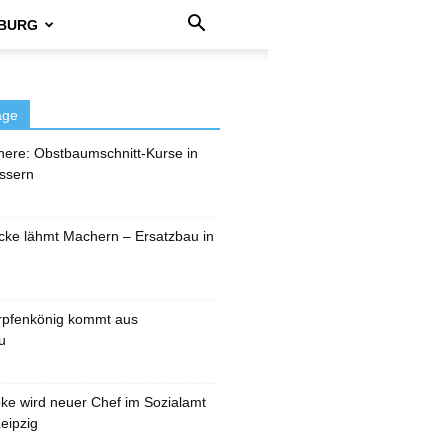
BURG
äge
here: Obstbaumschnitt-Kurse in
ssern
cke lähmt Machern – Ersatzbau in
rpfenkönig kommt aus
u
pke wird neuer Chef im Sozialamt
eipzig