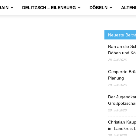
HAIN
DELITZSCH – EILENBURG
DÖBELN
ALTEN
n
Neueste Beitr
Ran an die Sc
Döben und Kö
28. Juli 2026
Gesperrte Brü
Planung
28. Juli 2026
Der Jugendka
Großpötzscha
28. Juli 2026
Christian Kau
im Landkreis L
28. Juli 2026