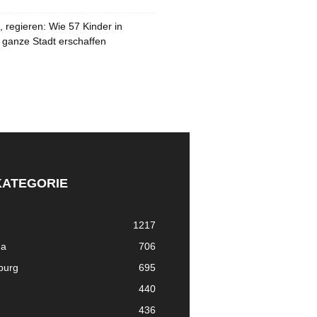
 regieren: Wie 57 Kinder in
 ganze Stadt erschaffen
KATEGORIE
1217
ma
706
nburg
695
440
436