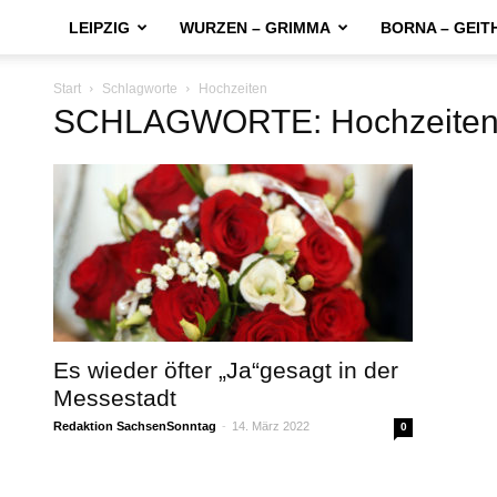
LEIPZIG
WURZEN – GRIMMA
BORNA – GEIT
Start
Schlagworte
Hochzeiten
SCHLAGWORTE: Hochzeite
Es wieder öfter „Ja“gesagt in der
Messestadt
Redaktion SachsenSonntag
-
14. März 2022
0