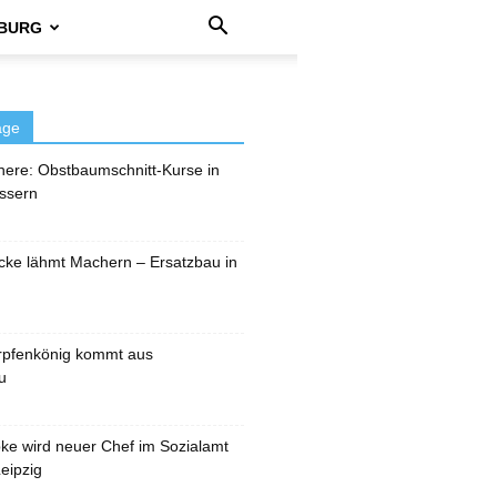
BURG
äge
here: Obstbaumschnitt-Kurse in
ssern
cke lähmt Machern – Ersatzbau in
rpfenkönig kommt aus
u
pke wird neuer Chef im Sozialamt
eipzig