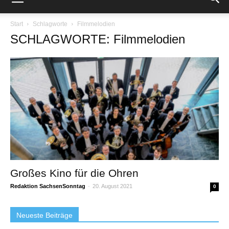
Start
Schlagworte
Filmmelodien
SCHLAGWORTE: Filmmelodien
Großes Kino für die Ohren
Redaktion SachsenSonntag
-
20. August 2021
0
Neueste Beiträge