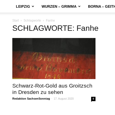
LEIPZIG
WURZEN – GRIMMA
BORNA – GEIT
Start
Schlagworte
Fanhe
SCHLAGWORTE: Fanhe
Schwarz-Rot-Gold aus Groitzsch
in Dresden zu sehen
Redaktion SachsenSonntag
-
17. August 2020
0