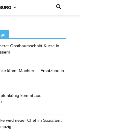
BURG
äge
here: Obstbaumschnitt-Kurse in
ssern
cke lähmt Machern – Ersatzbau in
rpfenkönig kommt aus
u
pke wird neuer Chef im Sozialamt
eipzig