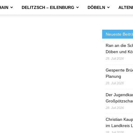
HAIN
DELITZSCH – EILENBURG
DÖBELN
ALTEN
Neueste Beitr
Ran an die Sc
Döben und Kö
28. Juli 2026
Gesperrte Brü
Planung
28. Juli 2026
Der Jugendka
Großpötzscha
28. Juli 2026
Christian Kau
im Landkreis L
28. Juli 2026