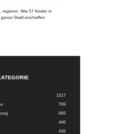
 regieren: Wie 57 Kinder in
 ganze Stadt erschaffen
KATEGORIE
1217
ma
706
nburg
695
440
436