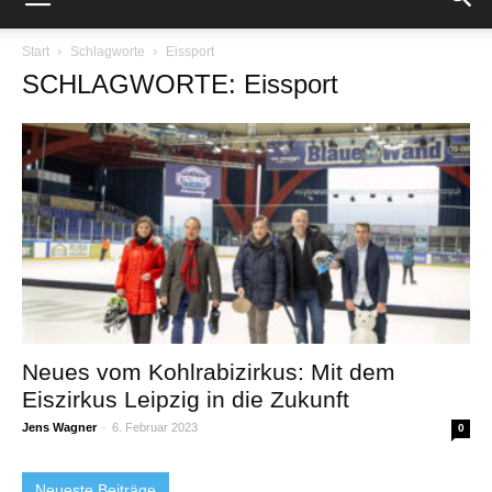
Start
Schlagworte
Eissport
SCHLAGWORTE: Eissport
Neues vom Kohlrabizirkus: Mit dem
Eiszirkus Leipzig in die Zukunft
Jens Wagner
-
6. Februar 2023
0
Neueste Beiträge